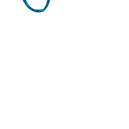
Этот сайт создан
игроками для игроков
и поддерживается на
добровольных
началах.
© 2026
www.lastwargame.online.
Неофициальный фан-
сайт. Все права на игру
принадлежат
разработчикам. Проект
не связан с
официальными
авторами игры. Мы не
несем