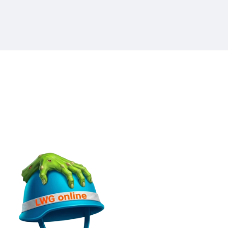
🎁 Акция: $5 от LDShop
M
[wpcode id="417348"]
Самая полная база
знаний по игре Last War:
Survival Game. Гайды,
секреты и тактики для
новичков и профи.