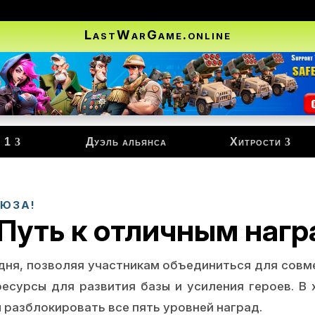
LastWarGame.online
 1
Дуэль альянса
Хитрости
ОЮЗА!
 Путь к отличным наг
 дня, позволяя участникам объединиться для совм
есурсы для развития базы и усиления героев. В
 разблокировать все пять уровней наград.