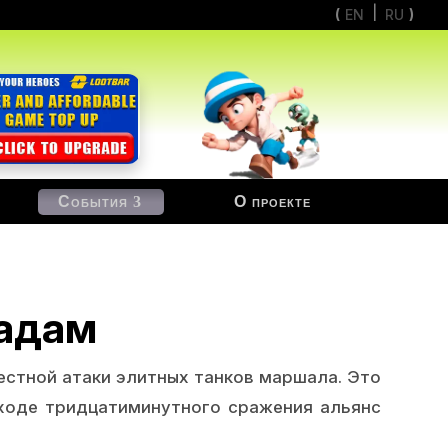
EN
RU
События
О проекте
радам
естной атаки элитных танков маршала. Это
 ходе тридцатиминутного сражения альянс