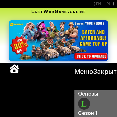
EN
RU
LastWarGame.online
Меню
Закрыт
Основы
Сезон 1