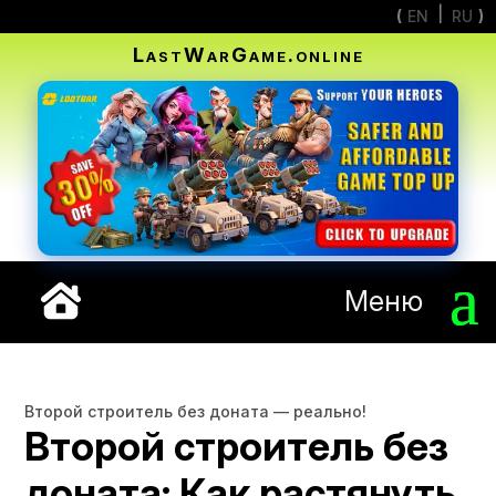
EN
RU
LastWarGame.online
Меню
Второй строитель без доната — реально!
Второй строитель без
доната: Как растянуть